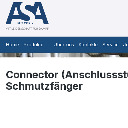
m Hauptinhalt springen
Zur Suche springen
Zur Hauptnavigation springen
Home
Produkte
Über uns
Kontakte
Service
J
Connector (Anschlussstü
Schmutzfänger
Bildergalerie überspringen