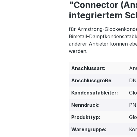
"Connector (Ans
integriertem S
für Armstrong-Glockenkonde
Bimetall-Dampfkondensatable
anderer Anbieter können eb
werden.
Anschlussart:
Ans
Anschlussgröße:
DN2
Kondensatableiter:
Glo
Nenndruck:
PN
Produkttyp:
Glo
Warengruppe:
Kon