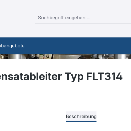
obangebote
satableiter Typ FLT314
Beschreibung