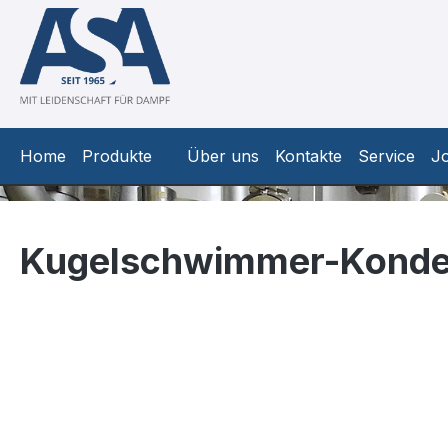
m Hauptinhalt springen
Zur Suche springen
Zur Hauptnavigation springen
Home
Produkte
Über uns
Kontakte
Service
J
Kugelschwimmer-Konden
Bildergalerie überspringen