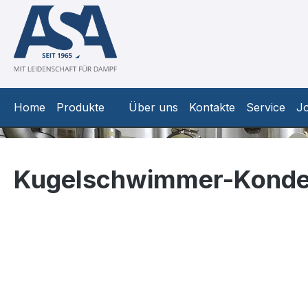
m Hauptinhalt springen
Zur Suche springen
Zur Hauptnavigation springen
Home
Produkte
Über uns
Kontakte
Service
J
Kugelschwimmer-Konden
Bildergalerie überspringen